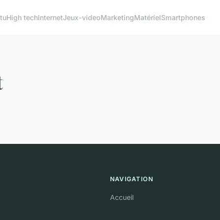
tu
High tech
Internet
Jeux-video
Marketing
Matériel
Smartphones
t
NAVIGATION
Accueil