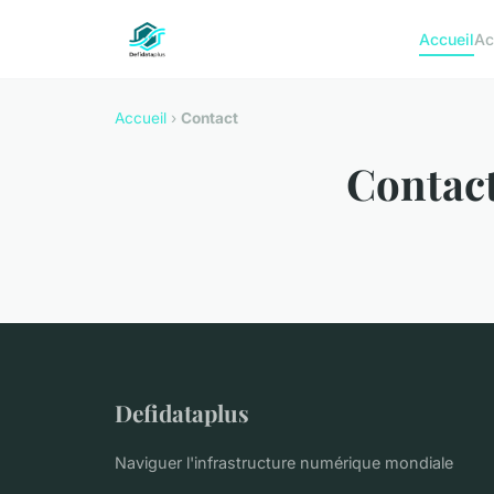
Accueil
Ac
Accueil
›
Contact
Contac
Defidataplus
Naviguer l'infrastructure numérique mondiale