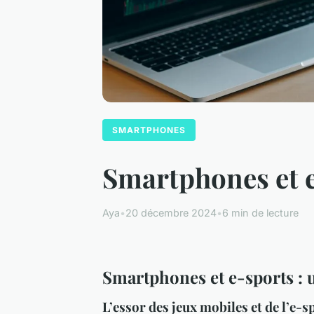
SMARTPHONES
Smartphones et e
Aya
•
20 décembre 2024
•
6 min de lecture
Smartphones et e-sports : u
L’essor des jeux mobiles et de l’e-s