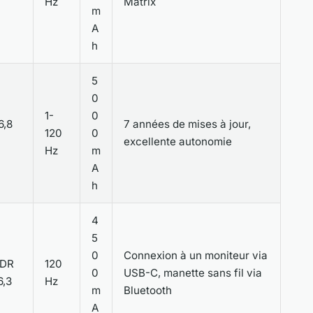
Hz
Matrix
m
A
h
5
0
1-
0
6,8
7 années de mises à jour,
120
0
excellente autonomie
Hz
m
A
h
4
5
0
Connexion à un moniteur via
XDR
120
0
USB-C, manette sans fil via
6,3
Hz
m
Bluetooth
A