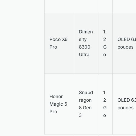
Dimen
1
Poco X6
sity
2
OLED 6,
Pro
8300
G
pouces
Ultra
o
Snapd
1
Honor
ragon
2
OLED 6,
Magic 6
8 Gen
G
pouces
Pro
3
o