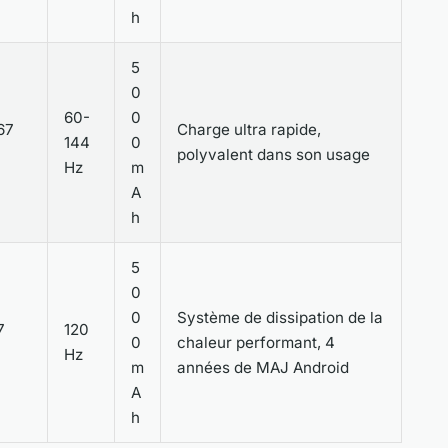
h
5
0
60-
0
67
Charge ultra rapide,
144
0
polyvalent dans son usage
Hz
m
A
h
5
0
0
Système de dissipation de la
7
120
0
chaleur performant, 4
Hz
m
années de MAJ Android
A
h