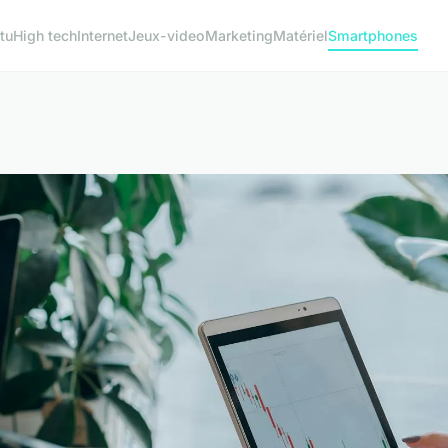
tu
High tech
Internet
Jeux-video
Marketing
Matériel
Smartphones