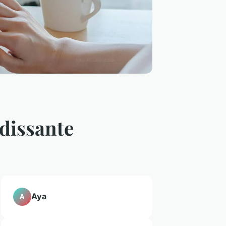
ndissante
Aya
A