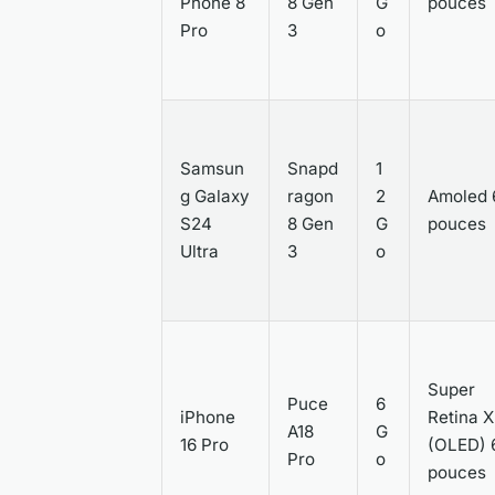
Phone 8
8 Gen
G
pouces
Pro
3
o
Samsun
Snapd
1
g Galaxy
ragon
2
Amoled 
S24
8 Gen
G
pouces
Ultra
3
o
Super
Puce
6
iPhone
Retina 
A18
G
16 Pro
(OLED) 
Pro
o
pouces