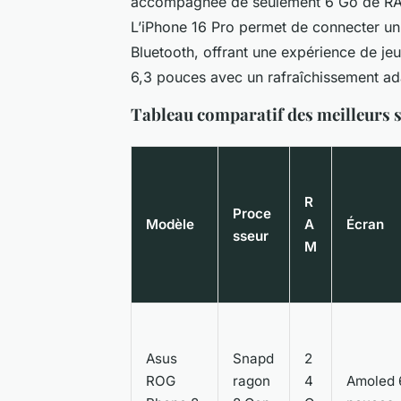
accompagnée de seulement 6 Go de RAM,
L’iPhone 16 Pro permet de connecter un 
Bluetooth, offrant une expérience de j
6,3 pouces avec un rafraîchissement ada
Tableau comparatif des meilleurs 
R
Proce
Modèle
A
Écran
sseur
M
Asus
Snapd
2
ROG
ragon
4
Amoled 