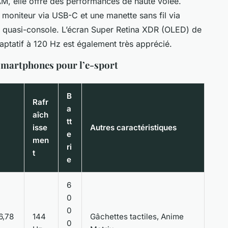
 elle offre des performances de haute volée.
moniteur via USB-C et une manette sans fil via
eu quasi-console. L’écran Super Retina XDR (OLED) de
ptatif à 120 Hz est également très apprécié.
smartphones pour l’e-sport
B
Rafr
a
aîch
tt
isse
Autres caractéristiques
e
men
ri
t
e
6
0
0
6,78
144
Gâchettes tactiles, Anime
0